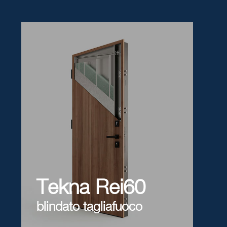
Tekna Rei60
blindato tagliafuoco