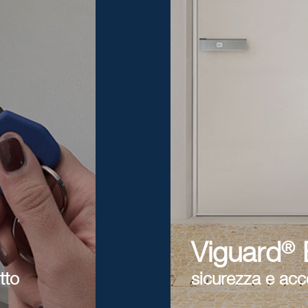
®
Viguard
E
tto
sicurezza e acce