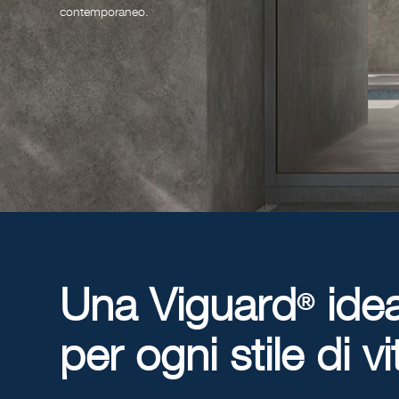
contemporaneo.
Una Viguard
idea
®
per ogni stile di vi