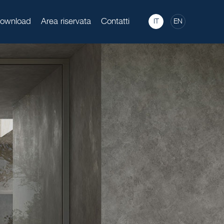
ownload
Area riservata
Contatti
IT
EN