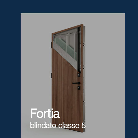
Fortia
blindato classe 5