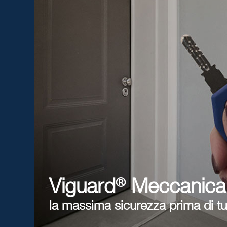
®
Viguard
Meccanica
la massima sicurezza prima di tu