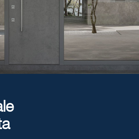
le
ta