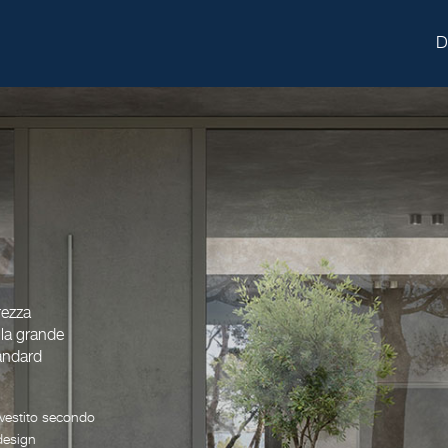
D
urezza
ella grande
tandard
 vestito secondo
 design