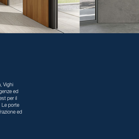
, Vighi
igenze ed
est per il
. Le porte
frazione ed