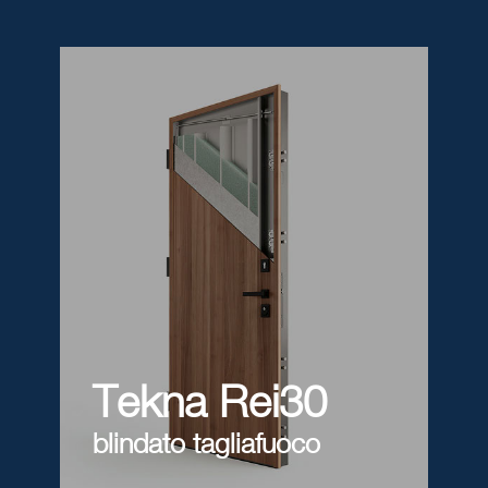
Tekna Rei30
blindato tagliafuoco